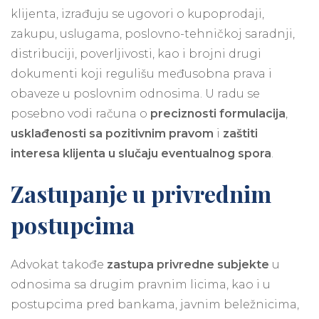
klijenta, izrađuju se ugovori o kupoprodaji,
zakupu, uslugama, poslovno-tehničkoj saradnji,
distribuciji, poverljivosti, kao i brojni drugi
dokumenti koji regulišu međusobna prava i
obaveze u poslovnim odnosima. U radu se
posebno vodi računa o
preciznosti formulacija
,
usklađenosti sa pozitivnim pravom
i
zaštiti
interesa klijenta u slučaju eventualnog spora
.
Zastupanje u privrednim
postupcima
Advokat takođe
zastupa privredne subjekte
u
odnosima sa drugim pravnim licima, kao i u
postupcima pred bankama, javnim beležnicima,