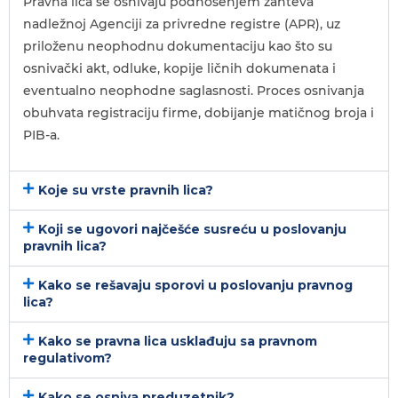
Pravna lica se osnivaju podnošenjem zahteva
nadležnoj Agenciji za privredne registre (APR), uz
priloženu neophodnu dokumentaciju kao što su
osnivački akt, odluke, kopije ličnih dokumenata i
eventualno neophodne saglasnosti. Proces osnivanja
obuhvata registraciju firme, dobijanje matičnog broja i
PIB-a.
Koje su vrste pravnih lica?
Koji se ugovori najčešće susreću u poslovanju
pravnih lica?
Kako se rešavaju sporovi u poslovanju pravnog
lica?
Kako se pravna lica usklađuju sa pravnom
regulativom?
Kako se osniva preduzetnik?