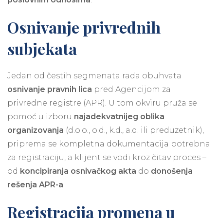
Osnivanje privrednih
subjekata
Jedan od čestih segmenata rada obuhvata
osnivanje pravnih lica
pred Agencijom za
privredne registre (APR). U tom okviru pruža se
pomoć u izboru
najadekvatnijeg oblika
organizovanja
(d.o.o., o.d., k.d., a.d. ili preduzetnik),
priprema se kompletna dokumentacija potrebna
za registraciju, a klijent se vodi kroz čitav proces –
od
koncipiranja osnivačkog akta
do
donošenja
rešenja APR-a
.
Registracija promena u