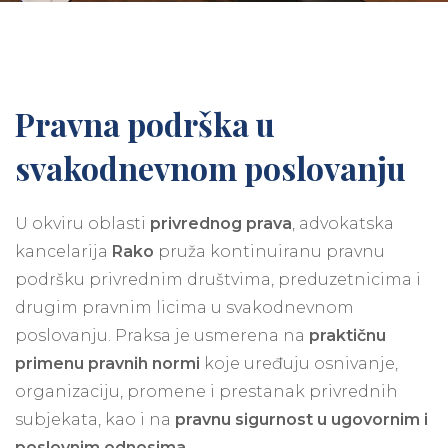
Pravna podrška u
svakodnevnom poslovanju
U okviru oblasti
privrednog prava
, advokatska
kancelarija
Rako
pruža kontinuiranu pravnu
podršku privrednim društvima, preduzetnicima i
drugim pravnim licima u svakodnevnom
poslovanju. Praksa je usmerena na
praktičnu
primenu pravnih normi
koje uređuju osnivanje,
organizaciju, promene i prestanak privrednih
subjekata, kao i na
pravnu sigurnost u ugovornim i
poslovnim odnosima
.