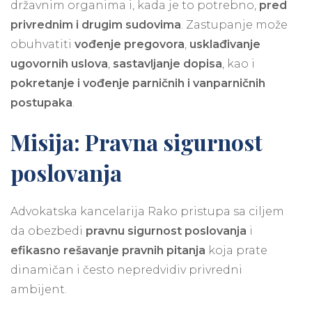
državnim organima i, kada je to potrebno,
pred
privrednim i drugim sudovima
. Zastupanje može
obuhvatiti
vođenje pregovora
,
usklađivanje
ugovornih uslova
,
sastavljanje dopisa
, kao i
pokretanje i vođenje parničnih i vanparničnih
postupaka
.
Misija: Pravna sigurnost
poslovanja
Advokatska kancelarija Rako pristupa sa ciljem
da obezbedi
pravnu sigurnost poslovanja
i
efikasno rešavanje pravnih pitanja
koja prate
dinamičan i često nepredvidiv privredni
ambijent.